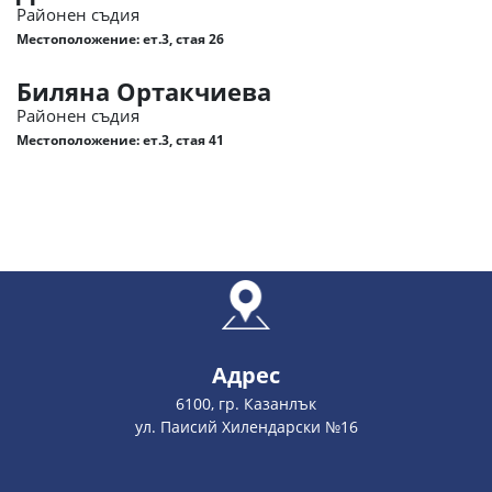
Районен съдия
Местоположение: ет.3, стая 26
Биляна Ортакчиева
Районен съдия
Местоположение: ет.3, стая 41
Адрес
6100, гр. Казанлък
ул. Паисий Хилендарски №16