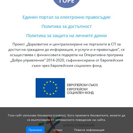
ГОРЕ
Единен портал за електронно правосъдие
Политика за достъпност
Политика за защита на личните данни
Проект „Доразвитие и централизиране на порталите в СП за
достъп на граждани до информация, е-услуги и е-правосъдие“, се
осъществява с финансовата подкрепа на Оперативна програма
„Добро управление“ 2014-2020, съфинансирана от Европейския
съюз чрез Европейския социален фонд
Този сайт използва бисквитки (cookies). Като приемете бисквитките, можете да
се възползвате от оптималното поведение на сайта.
Приемам
Отказ
Повече информация