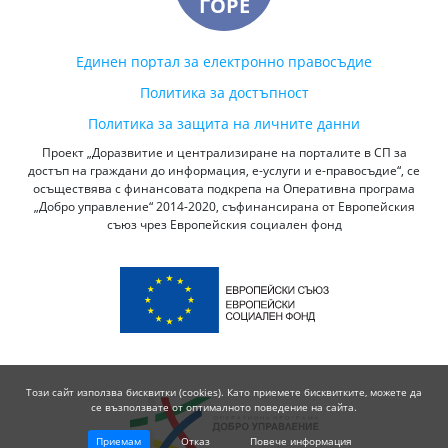
ГОРЕ
Единен портал за електронно правосъдие
Политика за достъпност
Политика за защита на личните данни
Проект „Доразвитие и централизиране на порталите в СП за
достъп на граждани до информация, е-услуги и е-правосъдие“, се
осъществява с финансовата подкрепа на Оперативна програма
„Добро управление“ 2014-2020, съфинансирана от Европейския
съюз чрез Европейския социален фонд
Този сайт използва бисквитки (cookies). Като приемете бисквитките, можете да
се възползвате от оптималното поведение на сайта.
Приемам
Отказ
Повече информация