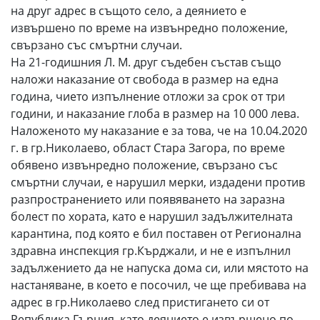
на друг адрес в същото село, а деянието е
извършено по време на извънредно положение,
свързано със смъртни случаи.
На 21-годишния Л. М. друг съдебен състав също
наложи наказание от свобода в размер на една
година, чието изпълнение отложи за срок от три
години, и наказание глоба в размер на 10 000 лева.
Наложеното му наказание е за това, че на 10.04.2020
г. в гр.Николаево, област Стара Загора, по време
обявено извънредно положение, свързано със
смъртни случаи, е нарушил мерки, издадени против
разпространението или появяването на заразна
болест по хората, като е нарушил задължителната
карантина, под която е бил поставен от Регионална
здравна инспекция гр.Кърджали, и не е изпълнил
задължението да не напуска дома си, или мястото на
настаняване, в което е посочил, че ще пребивава на
адрес в гр.Николаево след пристигането си от
Република Гърция, като деянието е извършено по