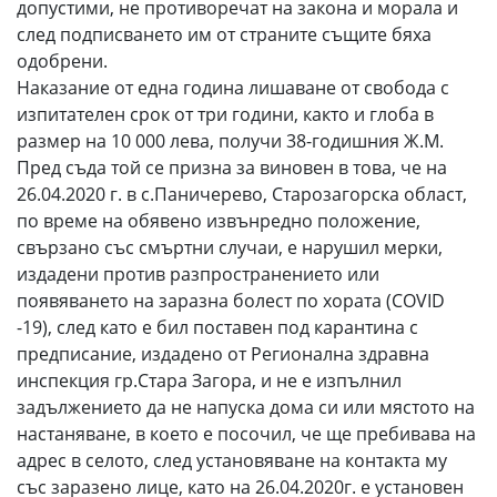
допустими, не противоречат на закона и морала и
след подписването им от страните същите бяха
одобрени.
Наказание от една година лишаване от свобода с
изпитателен срок от три години, както и глоба в
размер на 10 000 лева, получи 38-годишния Ж.М.
Пред съда той се призна за виновен в това, че на
26.04.2020 г. в с.Паничерево, Старозагорска област,
по време на обявено извънредно положение,
свързано със смъртни случаи, е нарушил мерки,
издадени против разпространението или
появяването на заразна болест по хората (СОVID
-19), след като е бил поставен под карантина с
предписание, издадено от Регионална здравна
инспекция гр.Стара Загора, и не е изпълнил
задължението да не напуска дома си или мястото на
настаняване, в което е посочил, че ще пребивава на
адрес в селото, след установяване на контакта му
със заразено лице, като на 26.04.2020г. е установен