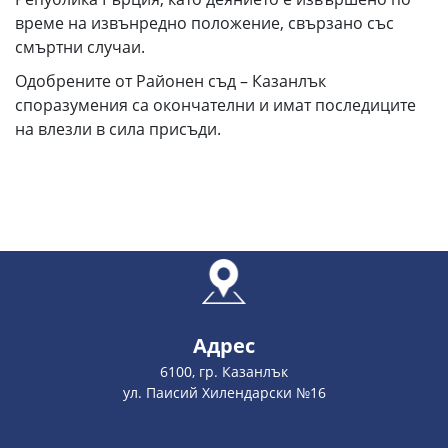
време на извънредно положение, свързано със
смъртни случаи.
Одобрените от Районен съд – Казанлък
споразумения са окончателни и имат последиците
на влезли в сила присъди.
Адрес
6100, гр. Казанлък
ул. Паисий Хилендарски №16