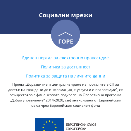
Социални мрежи
ГОРЕ
Единен портал за електронно правосъдие
Политика за достъпност
Политика за защита на личните данни
Проект „Доразвитие и централизиране на порталите в СП за
достъп на граждани до информация, е-услуги и е-правосъдие“, се
осъществява с финансовата подкрепа на Оперативна програма
„Добро управление“ 2014-2020, съфинансирана от Европейския
съюз чрез Европейския социален фонд