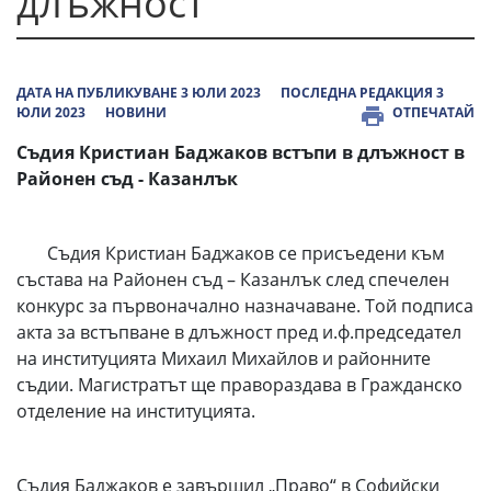
длъжност
ДАТА НА ПУБЛИКУВАНЕ 3 ЮЛИ 2023
ПОСЛЕДНА РЕДАКЦИЯ 3
ЮЛИ 2023
НОВИНИ
ОТПЕЧАТАЙ
Съдия Кристиан Баджаков встъпи в длъжност в
Районен съд - Казанлък
Съдия Кристиан Баджаков се присъедени към
състава на Районен съд – Казанлък след спечелен
конкурс за първоначално назначаване. Той подписа
акта за встъпване в длъжност пред и.ф.председател
на институцията Михаил Михайлов и районните
съдии. Магистратът ще правораздава в Гражданско
отделение на институцията.
Съдия Баджаков е завършил „Право“ в Софийски