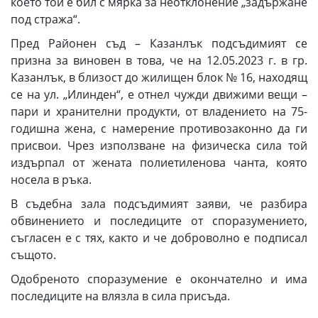
което той е бил с мярка за неотклонение „задържане
под стража“.
Пред Районен съд – Казанлък подсъдимият се
призна за виновен в това, че на 12.05.2023 г. в гр.
Казанлък, в близост до жилищен блок № 16, находящ
се на ул. „Илинден“, е отнел чужди движими вещи –
пари и хранителни продукти, от владението на 75-
годишна жена, с намерение противозаконно да ги
присвои. Чрез използване на физическа сила той
издърпал от жената полиетиленова чанта, която
носела в ръка.
В съдебна зала подсъдимият заяви, че разбира
обвинението и последиците от споразумението,
съгласен е с тях, както и че доброволно е подписал
същото.
Одобреното споразумение е окончателно и има
последиците на влязла в сила присъда.