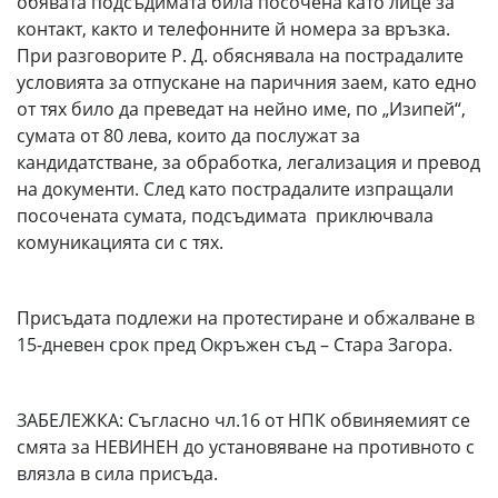
обявата подсъдимата била посочена като лице за
контакт, както и телефонните й номера за връзка.
При разговорите Р. Д. обяснявала на пострадалите
условията за отпускане на паричния заем, като едно
от тях било да преведат на нейно име, по „Изипей“,
сумата от 80 лева, които да послужат за
кандидатстване, за обработка, легализация и превод
на документи. След като пострадалите изпращали
посочената сумата, подсъдимата приключвала
комуникацията си с тях.
Присъдата подлежи на протестиране и обжалване в
15-дневен срок пред Окръжен съд – Стара Загора.
ЗАБЕЛЕЖКА: Съгласно чл.16 от НПК обвиняемият се
смята за НЕВИНЕН до установяване на противното с
влязла в сила присъда.