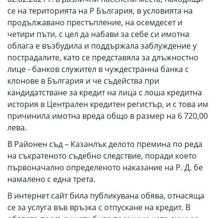
се на територията на Р България, в условията на
продължавано престъпление, на осемдесет и
четири пъти, с цел да набави за себе си имотна
облага е възбудила и поддържала заблуждение у
пострадалите, като се представяла за длъжностно
лице - банков служител в чуждестранна банка с
клонове в България и че съдейства при
кандидатстване за кредит на лица с лоша кредитна
история в Централен кредитен регистър, и с това им
причинила имотна вреда общо в размер на 6 720,00
лева.
В Районен съд – Казанлък делото премина по реда
на съкратеното съдебно следствие, поради което
първоначално определеното наказание на Р. Д. бе
намалено с една трета.
В интернет сайт била публикувана обява, отнасяща
се за услуга във връзка с отпускане на кредит. В