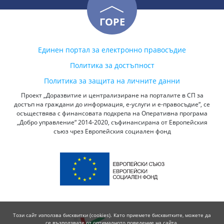
ГОРЕ
Единен портал за електронно правосъдие
Политика за достъпност
Политика за защита на личните данни
Проект „Доразвитие и централизиране на порталите в СП за
достъп на граждани до информация, е-услуги и е-правосъдие“, се
осъществява с финансовата подкрепа на Оперативна програма
„Добро управление“ 2014-2020, съфинансирана от Европейския
съюз чрез Европейския социален фонд
Този сайт използва бисквитки (cookies). Като приемете бисквитките, можете да
се възползвате от оптималното поведение на сайта.