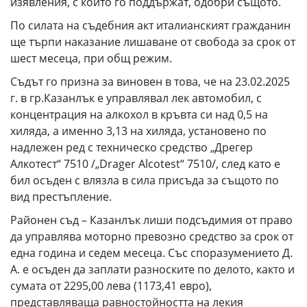
изявления, с които го поддържат, одобри същото.
По силата на съдебния акт италианският гражданин
ще търпи наказание лишаване от свобода за срок от
шест месеца, при общ режим.
Съдът го призна за виновен в това, че на 23.02.2025
г. в гр.Казанлък е управлявал лек автомобил, с
концентрация на алкохол в кръвта си над 0,5 на
хиляда, а именно 3,13 на хиляда, установено по
надлежен ред с техническо средство „Дрегер
Алкотест“ 7510 /„Drager Alcotest“ 7510/, след като е
бил осъден с влязла в сила присъда за същото по
вид престъпление.
Районен съд – Казанлък лиши подсъдимия от право
да управлява моторно превозно средство за срок от
една година и седем месеца. Със споразумението Д.
А. е осъден да заплати разноските по делото, както и
сумата от 2295,00 лева (1173,41 евро),
представляваща равностойността на лекия