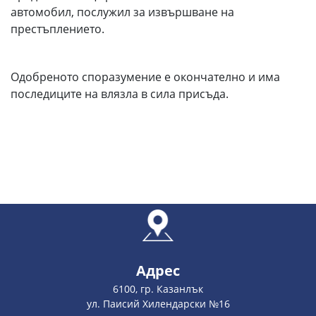
автомобил, послужил за извършване на
престъплението.
Одобреното споразумение е окончателно и има
последиците на влязла в сила присъда.
Адрес
6100, гр. Казанлък
ул. Паисий Хилендарски №16