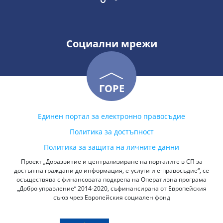
Социални мрежи
ГОРЕ
Единен портал за електронно правосъдие
Политика за достъпност
Политика за защита на личните данни
Проект „Доразвитие и централизиране на порталите в СП за
достъп на граждани до информация, е-услуги и е-правосъдие“, се
осъществява с финансовата подкрепа на Оперативна програма
„Добро управление“ 2014-2020, съфинансирана от Европейския
съюз чрез Европейския социален фонд