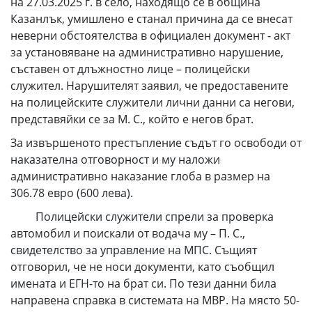
на 27.03.2025 г. в село, находящо се в община
Казанлък, умишлено е станал причина да се внесат
неверни обстоятелства в официален документ - акт
за установяване на административно нарушение,
съставен от длъжностно лице – полицейски
служител. Нарушителят заявил, че предоставените
на полицейските служители лични данни са негови,
представяйки се за М. С., който е негов брат.
За извършеното престъпление съдът го освободи от
наказателна отговорност и му наложи
административно наказание глоба в размер на
306.78 евро (600 лева).
Полицейски служители спрели за проверка
автомобил и поискали от водача му – П. С.,
свидетелство за управление на МПС. Същият
отговорил, че не носи документи, като съобщил
имената и ЕГН-то на брат си. По тези данни била
направена справка в системата на МВР. На място 50-