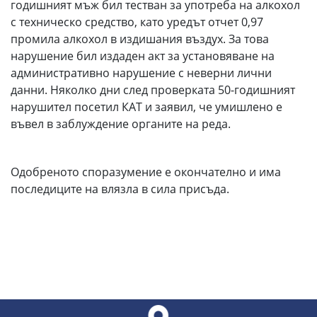
годишният мъж бил тестван за употреба на алкохол
с техническо средство, като уредът отчет 0,97
промила алкохол в издишания въздух. За това
нарушение бил издаден акт за установяване на
административно нарушение с неверни лични
данни. Няколко дни след проверката 50-годишният
нарушител посетил КАТ и заявил, че умишлено е
въвел в заблуждение органите на реда.
Одобреното споразумение е окончателно и има
последиците на влязла в сила присъда.