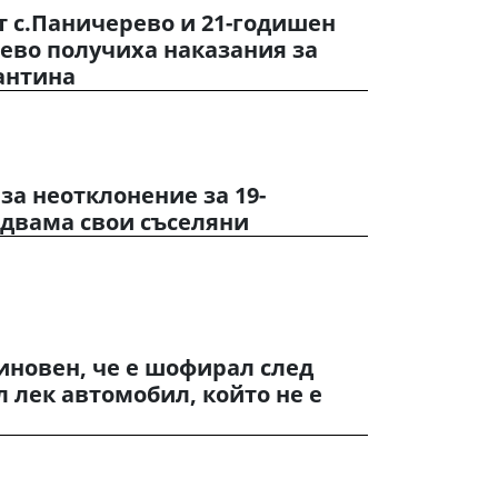
т с.Паничерево и 21-годишен
ево получиха наказания за
антина
за неотклонение за 19-
 двама свои съселяни
иновен, че е шофирал след
л лек автомобил, който не е