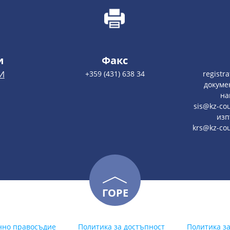
и
Факс
И
+359 (431) 638 34
registr
докуме
на
sis@kz-cou
изп
krs@kz-co
ГОРЕ
нно правосъдие
Политика за достъпност
Политика з