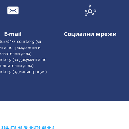
E-mail
Социални мрежи
atura@kz-court.org (за
нти по граждански и
казателни дела)
rt.org (за документи по
ълнителни дела)
urt.org (администрация)
а защита на личните данни