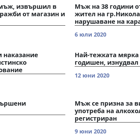
 мъж, извършил в
Мъж на 38 години о
кражби от магазин и
жител на гр.Никола
нарушаване на кар
6 юли 2020
и наказание
Най-тежката мярка 
истинско
годишен, изнудвал
зование
12 юни 2020
вършени
Мъж се призна за в
употреба на алкохо
регистриран
9 юни 2020