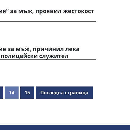
я“ за мъж, проявил жестокост
ие за мъж, причинил лека
а полицейски служител
14
15
Последна страница