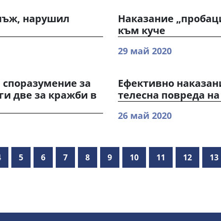
 мъж, нарушил
Наказание „пробаци
към куче
29 май 2020
и споразумение за
Ефективно наказан
ги две за кражби в
телесна повреда н
26 май 2020
4
5
6
7
8
9
10
11
12
13