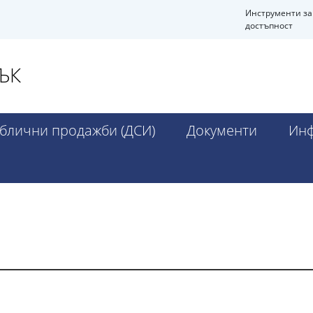
Инструменти за
достъпност
ЪК
блични продажби (ДСИ)
Документи
Инф