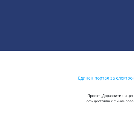
Единен портал за електро
Проект „Доразвитие и цен
осъществява с финансоват