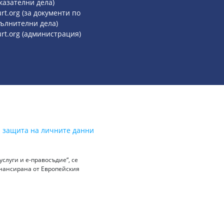
казателни дела)
rt.org (за документи по
ълнителни дела)
urt.org (администрация)
а защита на личните данни
слуги и е-правосъдие“, се
инансирана от Европейския