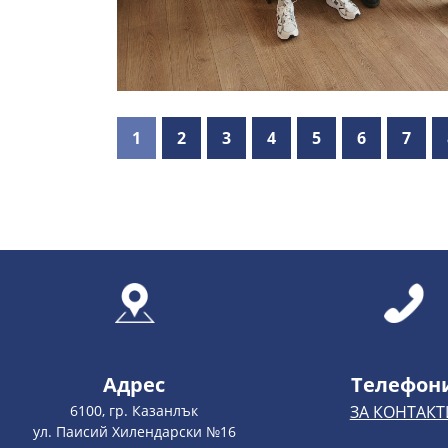
1
2
3
4
5
6
7
Адрес
Телефон
6100, гр. Казанлък
ЗА КОНТАКТ
ул. Паисий Хилендарски №16