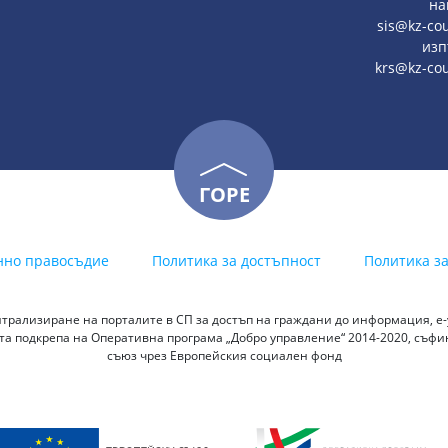
на
sis@kz-cou
изп
krs@kz-co
ГОРЕ
нно правосъдие
Политика за достъпност
Политика з
трализиране на порталите в СП за достъп на граждани до информация, е-у
а подкрепа на Оперативна програма „Добро управление“ 2014-2020, съф
съюз чрез Европейския социален фонд