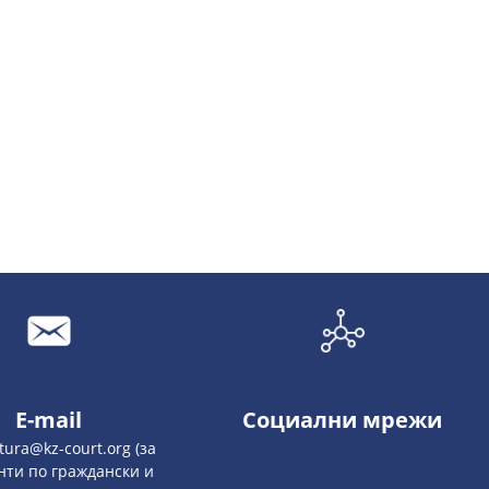
E-mail
Социални мрежи
atura@kz-court.org (за
нти по граждански и