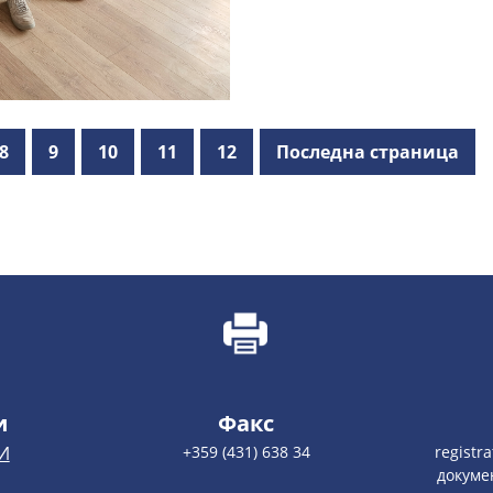
8
9
10
11
12
Последна страница
и
Факс
И
+359 (431) 638 34
registr
докуме