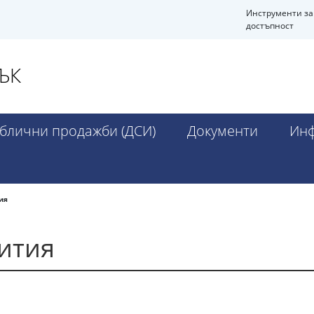
Инструменти за
достъпност
ЪК
блични продажби (ДСИ)
Документи
Инф
ия
ития