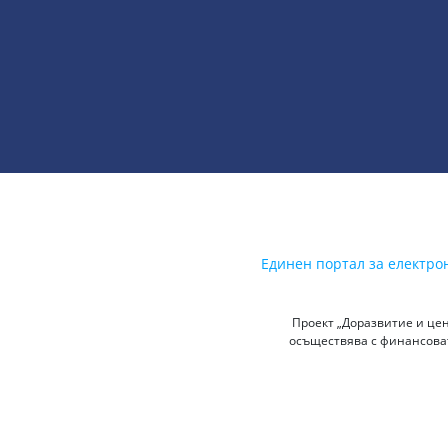
Единен портал за електро
Проект „Доразвитие и цен
осъществява с финансоват