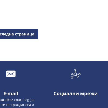
следна страница
E-mail
Социални мрежи
atura@kz-court.org (за
нти по граждански и