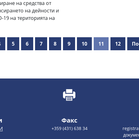
иране на средства от
сирането на дейности и
-19 на територията на
4
5
6
7
8
9
10
11
12
По
и
Факс
И
+359 (431) 638 34
registr
докуме