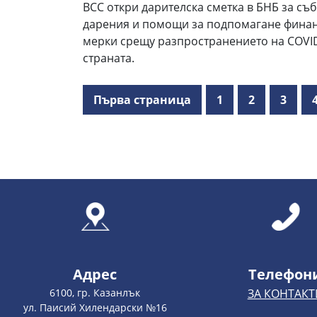
ВСС откри дарителска сметка в БНБ за съб
дарения и помощи за подпомагане финан
мерки срещу разпространението на COVID
страната.
Първа страница
1
2
3
Адрес
Телефон
6100, гр. Казанлък
ЗА КОНТАКТ
ул. Паисий Хилендарски №16