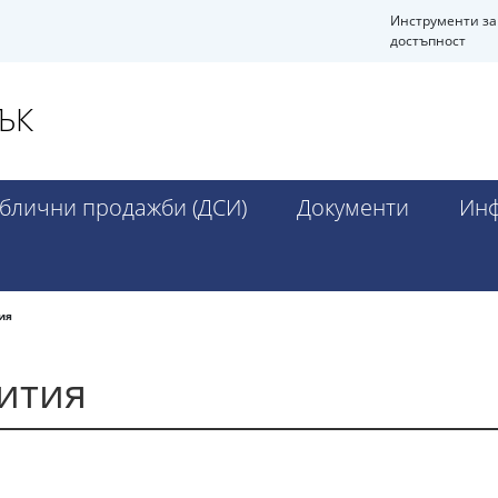
Инструменти за
достъпност
ЪК
блични продажби (ДСИ)
Документи
Инф
ия
ития