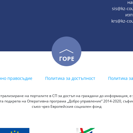
на
sis@kz-cou
изп
krs@kz-co
ГОРЕ
нно правосъдие
Политика за достъпност
Политика з
трализиране на порталите в СП за достъп на граждани до информация, е-у
а подкрепа на Оперативна програма „Добро управление“ 2014-2020, съф
съюз чрез Европейския социален фонд