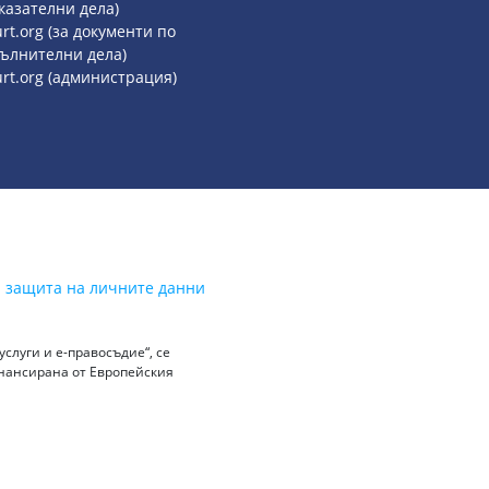
казателни дела)
rt.org (за документи по
ълнителни дела)
urt.org (администрация)
а защита на личните данни
слуги и е-правосъдие“, се
инансирана от Европейския