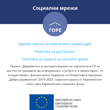
Социални мрежи
ГОРЕ
Единен портал за електронно правосъдие
Политика за достъпност
Политика за защита на личните данни
Проект „Доразвитие и централизиране на порталите в СП за
достъп на граждани до информация, е-услуги и е-правосъдие“, се
осъществява с финансовата подкрепа на Оперативна програма
„Добро управление“ 2014-2020, съфинансирана от Европейския
съюз чрез Европейския социален фонд