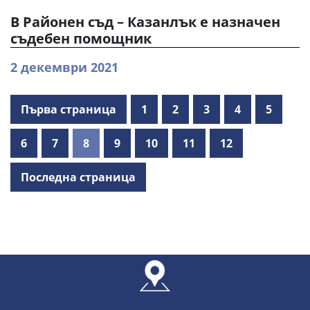
В Районен съд – Казанлък е назначен
съдебен помощник
2 декември 2021
Първа страница
1
2
3
4
5
6
7
8
9
10
11
12
Последна страница